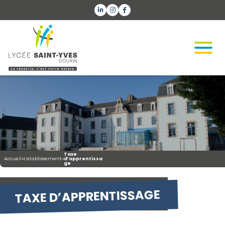
Taxe
Accueil
›
L’etablissement
›
d’apprentissa
ge
TAXE D’APPRENTISSAGE